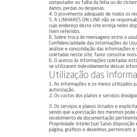
computador ou falha da linha ou do sist
danos, perdas ou despesas.
4. O provimento adequado de todos os recu
5. A LINHARES ON LINE não se responsabili
cujo endereço deste site esteja neles di
item referidos.
6. Sobre troca de mensagens entre o usuá
Confidencialidade das Informações do Usu
análise e consolidação das informações e
coletadas neste site, favor consultar noss
6. O acesso às informações coletadas está
se utilizarem indevidamente dessas inform
Utilização das Inform
1. As informações e os meios utilizados p
autorização.
2. Os custos dos planos e serviços divulg
3. Os serviços e planos listados e expli
sendo que a prestação dos mesmos pode est
recebimento de documentação pertinente, (
Propriedade Intelectual Salvo disposição 
página, gráficos e desenhos, pertencem a