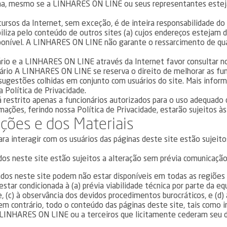
ema, mesmo se a LINHARES ON LINE ou seus representantes esteja
rsos da Internet, sem exceção, é de inteira responsabilidade do u
za pelo conteúdo de outros sites (a) cujos endereços estejam dis
sponível. A LINHARES ON LINE não garante o ressarcimento de qu
rio e a LINHARES ON LINE através da Internet favor consultar nos
ário A LINHARES ON LINE se reserva o direito de melhorar as fu
 sugestões colhidas em conjunto com usuários do site. Mais infor
a Política de Privacidade.
 restrito apenas a funcionários autorizados para o uso adequado 
ações, ferindo nossa Política de Privacidade, estarão sujeitos às 
ações e dos Materiais
ara interagir com os usuários das páginas deste site estão sujeit
ados neste site estão sujeitos a alteração sem prévia comunicação
citados neste site podem não estar disponíveis em todas as regiõ
ar condicionada à (a) prévia viabilidade técnica por parte da equ
c) à observância dos devidos procedimentos burocráticos, e (d) à 
em contrário, todo o conteúdo das páginas deste site, tais como 
 LINHARES ON LINE ou a terceiros que licitamente cederam seu di